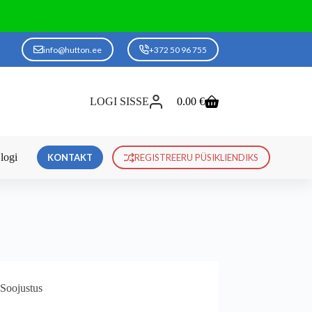
info@hutton.ee
+372 50 96 755
LOGI SISSE
0.00
€
Ostukorv
logi
KONTAKT
REGISTREERU PÜSIKLIENDIKS
Soojustus