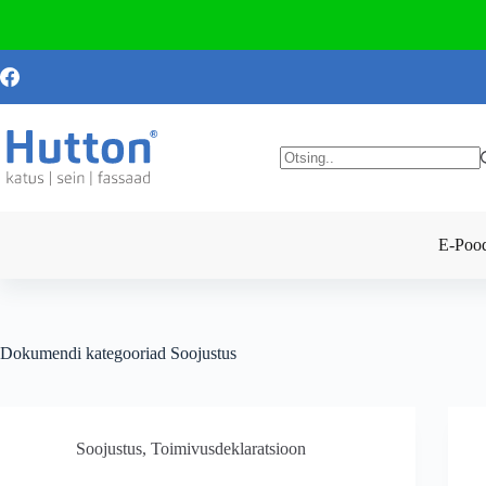
Skip
to
content
No
results
E-Poo
Dokumendi kategooriad
Soojustus
Soojustus
,
Toimivusdeklaratsioon