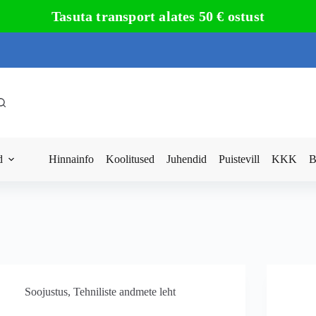
Tasuta transport alates 50 € ostust
d
Hinnainfo
Koolitused
Juhendid
Puistevill
KKK
B
Soojustus
,
Tehniliste andmete leht