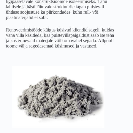
ligipääsetavate konstruktsioonide isoleerimiseks. Tänu
lahtisele ja hästi täituvale struktuurile tagab puistevill
ühtlase soojustuse ka piirkondades, kuhu rull- või
plaatmaterjalid ei sobi.
Renoveerimistööde käigus küsivad kliendid sageli, kuidas
vana villa käsitleda, kas puistevillapaigaldust saab ise teha
ja kas erinevaid materjale võib omavahel segada. Allpool
toome välja sagedasemad küsimused ja vastused.