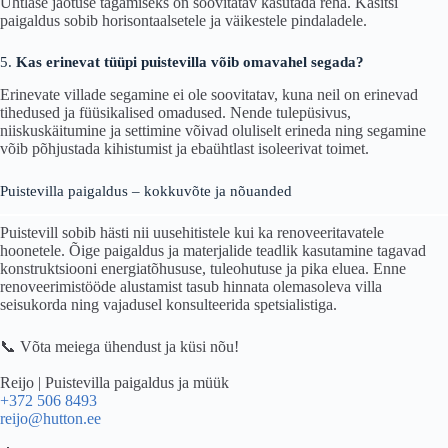
Ühtlase jaotuse tagamiseks on soovitatav kasutada reha. Käsitsi
paigaldus sobib horisontaalsetele ja väikestele pindaladele.
5.
Kas erinevat tüüpi puistevilla võib omavahel segada?
Erinevate villade segamine ei ole soovitatav, kuna neil on erinevad
tihedused ja füüsikalised omadused. Nende tulepüsivus,
niiskuskäitumine ja settimine võivad oluliselt erineda ning segamine
võib põhjustada kihistumist ja ebaühtlast isoleerivat toimet.
Puistevilla paigaldus – kokkuvõte ja nõuanded
Puistevill sobib hästi nii uusehitistele kui ka renoveeritavatele
hoonetele. Õige paigaldus ja materjalide teadlik kasutamine tagavad
konstruktsiooni energiatõhususe, tuleohutuse ja pika eluea. Enne
renoveerimistööde alustamist tasub hinnata olemasoleva villa
seisukorda ning vajadusel konsulteerida spetsialistiga.
📞 Võta meiega ühendust ja küsi nõu!
Reijo | Puistevilla paigaldus ja müük
+372 506 8493
reijo@hutton.ee