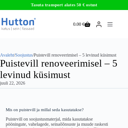
Tasuta transport alates 50 € ostust
Skip
to
content
0.00
€
Ostukorv
Avaleht
/
Soojustus
/
Puistevill renoveerimisel – 5 levinud küsimust
Puistevill renoveerimisel – 5
levinud küsimust
juuli 22, 2026
Mis on puistevill ja millal seda kasutatakse?
Puistevill on soojustusmaterjal, mida kasutatakse
pööningute, vahelagede, seinaõõnsuste ja muude raskesti