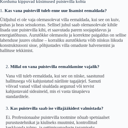
Korduma kippuvad küsimused puistevilla kohta
1.
Kas vana puistevill tuleb enne uue lisamist eemaldada?
Üldjuhul ei ole vaja olemasolevat villa eemaldada, kui see on kuiv,
puhas ja heas seisukorras. Sellisel juhul saab olemasolevale kihile
lisada uue puistevilla kihi, et saavutada parem soojapidavus ja
energiatõhusus. Aurutõkke olemasolu ja korrektne paigaldus on sellise
lahenduse juures oluline – korraliku aurutõkketa võib niiskus liikuda
konstruktsiooni sisse, põhjustades villa omaduste halvenemist ja
hallituse tekkimist.
2.
Millal on vana puistevilla eemaldamine vajalik?
Vana vill tuleb eemaldada, kui see on niiske, saastunud
hallitusega või kahjustatud näriliste tagajärjel. Samuti
võivad vanad villad sisaldada aegunud või tervist
kahjustavaid sideaineid, mis ei vasta tänapäeva
standarditele.
3.
Kas puistevilla saab ise villajääkidest valmistada?
Ei. Professionaalse puistevilla tootmine nõuab spetsiaalset
purustustehnikat ja kiuliseks muutmist, kontrollitud
keskkonda tolmu- ja settimisomaduste tagamiseks.